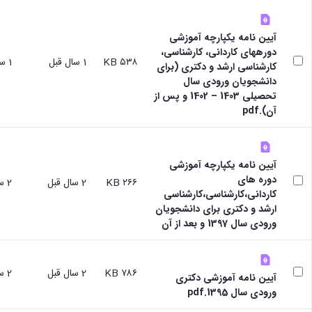
برنامه‌ریزی
حمایت
آموزشی
آموزشی
های
مرکز
مدیر
تحصیلی
آیین نامه یکپارچه آموزشی
آموزش
تحصیلات
تحصیل
دورههای کاردانی، کارشناسی،
های
تکمیلی
۵۳۸ KB
1 سال قبل
1 سال قبل
در
کارشناسی ارشد و دکتری (برای
آزاد
مدیر
دانشگاه
دانشجویان ورودی سال
و
خدمات
D8
تحصیلی 1403 – 1402 و پس از
الکترونیکی
آموزشی
مقاطع
آن).pdf
گروه
تحصیلی
مدیر
هدایت
کارشناسی
مرکز
استعدادهای
تحصیلات
آموزش‌های
درخشان
تکمیلی
آزاد،
آیین نامه یکپارچه آموزشی
شوراها
دانشکده
کاربردی
دوره های
۲۶۶ KB
2 سال قبل
2 سال قبل
و
ها
و
کاردانی،کارشناسی،کارشناسی
کارگروه
دانشکده
الکترونیکی
ارشد و دکتری برای دانشجویان
ها
فنی
مدیر
ورودی سال 1397 و بعد از آن
کمیته
و
دفتر
ترفیع
مهندسی
هدایت
مراکز
دانشکده
استعدادهای
آموزش
۷۸۶ KB
2 سال قبل
2 سال قبل
کشاورزی
آیین نامه آموزشی دکتری
درخشان
زبان
دانشکده
ورودی سال 1395.pdf
کارکنان
فارسی
شیمی
تماس
به