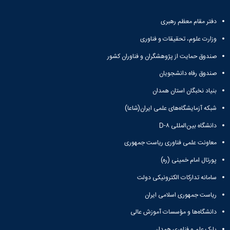
علوم
ورزشی
دفتر مقام معظم رهبری
دانشکده
های
وزارت علوم، تحقیقات و فناوری
اقماری
فنی
صندوق حمایت از پژوهشگران و فناوران کشور
و
صندوق رفاه دانشجویان
منابع
طبیعی
بنیاد نخبگان استان همدان
تویسرکان
فنی
شبکه آزمایشگاه‌های علمی ایران(شاعا)
و
دانشگاه بین‌المللی D-۸
مهندسی
کبودرآهنگ
معاونت علمی فناوری ریاست جمهوری
مدیریت
و
پورتال امام خمینی (ره)
حسابداری
سامانه تدارکات الکترونیکی دولت
رزن
صنایع
ریاست جمهوری اسلامی ایران
غذایی
دانشگاه‌ها و مؤسسات آموزش عالی
بهار
نهاوند
پارک علم و فناوری همدان