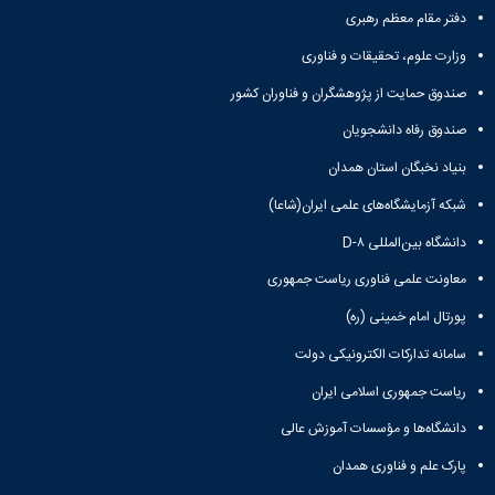
برنامه‌ریزی
حمایت
آموزشی
دفتر مقام معظم رهبری
آموزشی
های
مرکز
مدیر
تحصیلی
وزارت علوم، تحقیقات و فناوری
آموزش
تحصیلات
تحصیل
های
صندوق حمایت از پژوهشگران و فناوران کشور
تکمیلی
در
آزاد
مدیر
دانشگاه
و
صندوق رفاه دانشجویان
خدمات
D8
الکترونیکی
آموزشی
مقاطع
بنیاد نخبگان استان همدان
گروه
تحصیلی
مدیر
هدایت
شبکه آزمایشگاه‌های علمی ایران(شاعا)
کارشناسی
مرکز
استعدادهای
تحصیلات
آموزش‌های
دانشگاه بین‌المللی D-۸
درخشان
تکمیلی
آزاد،
شوراها
دانشکده
معاونت علمی فناوری ریاست جمهوری
کاربردی
و
ها
و
کارگروه
پورتال امام خمینی (ره)
دانشکده
الکترونیکی
ها
فنی
مدیر
کمیته
سامانه تدارکات الکترونیکی دولت
و
دفتر
ترفیع
مهندسی
ریاست جمهوری اسلامی ایران
هدایت
مراکز
دانشکده
استعدادهای
آموزش
دانشگاه‌ها و مؤسسات آموزش عالی
کشاورزی
درخشان
زبان
دانشکده
کارکنان
پارک علم و فناوری همدان
فارسی
شیمی
تماس
به