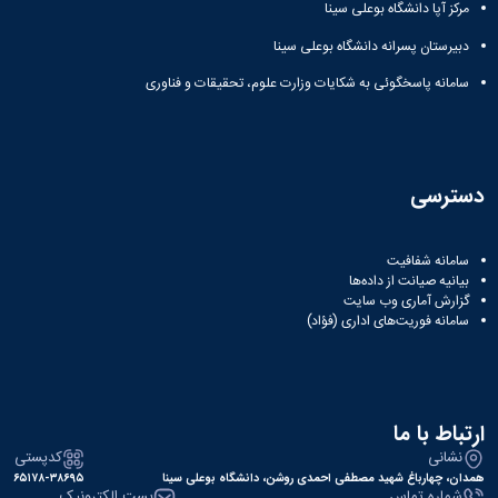
مرکز آپا دانشگاه بوعلی سینا
و
با ما
غیر
علوم
آدرس
فارسی
دبیرستان پسرانه دانشگاه بوعلی سینا
نفت
و
زبانان
دانشکده
تلفن
سامانه پاسخگوئی به شکایات وزارت علوم، تحقیقات و فناوری
آموزش
علوم
های
انسانی
آزاد،
دانشکده
کاربردی
هنر
و
دسترسی
و
الکترونیکی
معماری
دانشکده
سامانه شفافیت
دامپزشکی
بیانیه صیانت از داده‌ها
دانشکده
گزارش آماری وب‌ سایت
علوم
سامانه فوریت‌های اداری (فؤاد)
پایه
دانشکده
علوم
اقتصادی
ارتباط با ما
و
اجتماعی
نشانی
کدپستی
دانشکده
همدان، چهارباغ شهید مصطفی احمدی روشن، دانشگاه بوعلی سینا
۶۵۱۷۸-۳۸۶۹۵
شماره تماس
پست الکترونیک