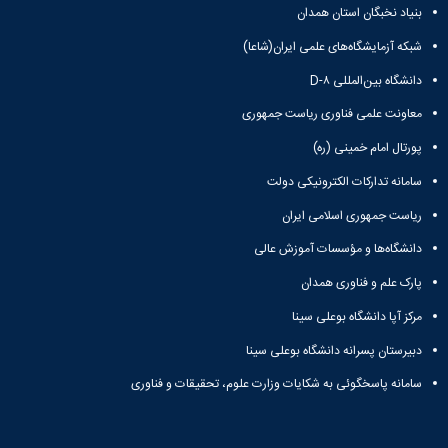
علوم
بنیاد نخبگان استان همدان
ورزشی
دانشکده
شبکه آزمایشگاه‌های علمی ایران(شاعا)
های
دانشگاه بین‌المللی D-۸
اقماری
فنی
معاونت علمی فناوری ریاست جمهوری
و
منابع
پورتال امام خمینی (ره)
طبیعی
سامانه تدارکات الکترونیکی دولت
تویسرکان
فنی
ریاست جمهوری اسلامی ایران
و
مهندسی
دانشگاه‌ها و مؤسسات آموزش عالی
کبودرآهنگ
پارک علم و فناوری همدان
مدیریت
و
مرکز آپا دانشگاه بوعلی سینا
حسابداری
دبیرستان پسرانه دانشگاه بوعلی سینا
رزن
صنایع
سامانه پاسخگوئی به شکایات وزارت علوم، تحقیقات و فناوری
غذایی
بهار
نهاوند