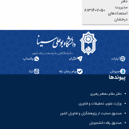
دفتر
و
با ما
غیر
مدیریت
علوم
آدرس
8131407050
فارسی
استعدادهای
نفت
و
زبانان
درخشان
دانشکده
تلفن
آموزش
علوم
های
انسانی
آزاد،
دانشکده
کاربردی
هنر
و
و
الکترونیکی
معماری
آپارات
تلگرام
واتساپ
دانشکده
دامپزشکی
سروش
پیام رسان بله
ایتا
دانشکده
پیوندها
علوم
پایه
دانشکده
دفتر مقام معظم رهبری
علوم
وزارت علوم، تحقیقات و فناوری
اقتصادی
و
صندوق حمایت از پژوهشگران و فناوران کشور
اجتماعی
صندوق رفاه دانشجویان
دانشکده