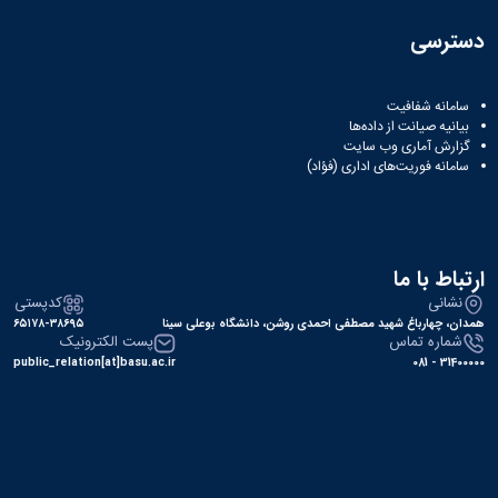
سایر
برنامه
دسترسی
های
آموزشی
آموزش
سامانه شفافیت
های
بیانیه صیانت از داده‌ها
آزاد
گزارش آماری وب‌ سایت
برنامه
سامانه فوریت‌های اداری (فؤاد)
زمانی
آموزش
تقویم
آموزشی
ارتباط با ما
نشانی
کدپستی
همدان، چهارباغ شهید مصطفی احمدی روشن، دانشگاه بوعلی سینا
۶۵۱۷۸-۳۸۶۹۵
شماره تماس
پست الکترونیک
public_relation[at]basu.ac.ir
31400000 - 081