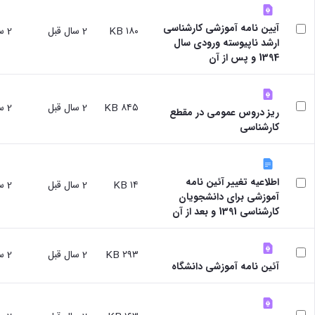
علوم
ورزشی
آیین نامه آموزشی کارشناسی
۱۸۰ KB
2 سال قبل
2 سال قبل
دانشکده
ارشد ناپیوسته ورودی سال
های
1394 و پس از آن
اقماری
فنی
و
منابع
۸۴۵ KB
2 سال قبل
2 سال قبل
ریز دروس عمومی در مقطع
طبیعی
کارشناسی
تویسرکان
فنی
و
مهندسی
اطلاعیه تغییر آئین نامه
۱۴ KB
2 سال قبل
2 سال قبل
کبودرآهنگ
آموزشی برای دانشجویان
مدیریت
کارشناسی 1391 و بعد از آن
و
حسابداری
رزن
۲۹۳ KB
2 سال قبل
2 سال قبل
صنایع
آئین نامه آموزشی دانشگاه
غذایی
بهار
نهاوند