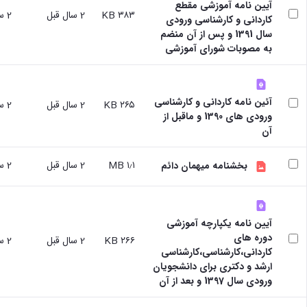
آیین نامه آموزشی مقطع
و
با ما
غیر
۳۸۳ KB
2 سال قبل
2 سال قبل
کاردانی و کارشناسی ورودی
علوم
آدرس
فارسی
سال 1391 و پس از آن منضم
نفت
و
زبانان
به مصوبات شورای آموزشی
دانشکده
تلفن
آموزش
علوم
های
انسانی
آزاد،
دانشکده
کاربردی
آئین نامه کاردانی و کارشناسی
۲۶۵ KB
2 سال قبل
2 سال قبل
هنر
و
ورودی های 1390 و ماقبل از
و
الکترونیکی
آن
معماری
دانشکده
۱٫۱ MB
2 سال قبل
2 سال قبل
دامپزشکی
بخشنامه میهمان دائم
دانشکده
علوم
پایه
آیین نامه یکپارچه آموزشی
دانشکده
دوره های
علوم
۲۶۶ KB
2 سال قبل
2 سال قبل
کاردانی،کارشناسی،کارشناسی
اقتصادی
ارشد و دکتری برای دانشجویان
و
ورودی سال 1397 و بعد از آن
اجتماعی
دانشکده