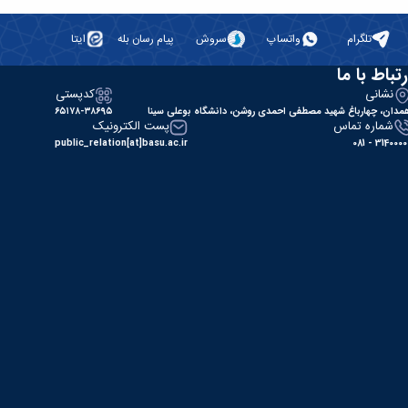
تلگرام
واتساپ
سروش
پیام رسان بله
ایتا
رتباط با ما
نشانی
کدپستی
مدان، چهارباغ شهید مصطفی احمدی روشن، دانشگاه بوعلی سینا
۶۵۱۷۸-۳۸۶۹۵
شماره تماس
پست الکترونیک
public_relation[at]basu.ac.ir
31400000 - 0