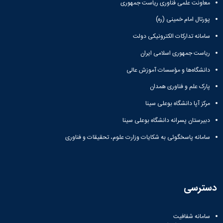
علوم
معاونت علمی فناوری ریاست جمهوری
ورزشی
پورتال امام خمینی (ره)
دانشکده
های
سامانه تدارکات الکترونیکی دولت
اقماری
فنی
ریاست جمهوری اسلامی ایران
و
دانشگاه‌ها و مؤسسات آموزش عالی
منابع
طبیعی
پارک علم و فناوری همدان
تویسرکان
فنی
مرکز آپا دانشگاه بوعلی سینا
و
دبیرستان پسرانه دانشگاه بوعلی سینا
مهندسی
کبودرآهنگ
سامانه پاسخگوئی به شکایات وزارت علوم، تحقیقات و فناوری
مدیریت
و
حسابداری
رزن
دسترسی
صنایع
غذایی
بهار
سامانه شفافیت
نهاوند