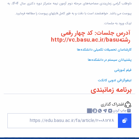
برنامه‌ریزی
حمایت
داوطلب گرامی زمان‌بندی مصاحبه‌های مرحله دوم آزمون نیمه متمرکز دوره دکتری سال 1404، به
آموزشی
آموزشی
های
مرکز
مدیر
پیوست می باشد. خواهشمند است با دقت و به طور کامل فایلهای پیوست را مطالعه فرمایید.
تحصیلی
آموزش
تحصیلات
تحصیل
های
لینک ورود به جلسات:
تکمیلی
در
آزاد
آدرس جلسات: کد چهار رقمی
مدیر
دانشگاه
و
رشته
http://vc.basu.ac.ir/basu
خدمات
D8
الکترونیکی
آموزشی
مقاطع
گروه
کارشناسان تحصیلات تکمیلی دانشکده‌ها
تحصیلی
مدیر
هدایت
کارشناسی
مرکز
پشتیبانان سیستم در دانشکده‌ها
استعدادهای
تحصیلات
آموزش‌های
درخشان
فیلم آموزشی
تکمیلی
آزاد،
شوراها
دانشکده
کاربردی
اینفوگرافی ادوبی کانکت
و
ها
و
کارگروه
برنامه زمانبندی
دانشکده
الکترونیکی
ها
فنی
مدیر
کمیته
و
اشتراک گذاری
دفتر
ترفیع
مهندسی
چاپ کردن
هدایت
مراکز
دانشکده
استعدادهای
آموزش
کشاورزی
درخشان
زبان
دانشکده
کارکنان
فارسی
شیمی
تماس
به