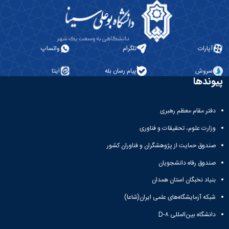
و
با ما
غیر
علوم
آدرس
فارسی
نفت
و
زبانان
دانشکده
تلفن
آموزش
علوم
آپارات
تلگرام
واتساپ
های
انسانی
آزاد،
دانشکده
سروش
پیام رسان بله
ایتا
کاربردی
پیوندها
هنر
و
و
الکترونیکی
معماری
دفتر مقام معظم رهبری
دانشکده
دامپزشکی
وزارت علوم، تحقیقات و فناوری
دانشکده
علوم
صندوق حمایت از پژوهشگران و فناوران کشور
پایه
صندوق رفاه دانشجویان
دانشکده
علوم
بنیاد نخبگان استان همدان
اقتصادی
شبکه آزمایشگاه‌های علمی ایران(شاعا)
و
اجتماعی
دانشگاه بین‌المللی D-۸
دانشکده