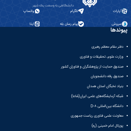
آپارات
تلگرام
واتساپ
سروش
پیام رسان بله
ایتا
پیوندها
دفتر مقام معظم رهبری
وزارت علوم، تحقیقات و فناوری
صندوق حمایت از پژوهشگران و فناوران کشور
صندوق رفاه دانشجویان
بنیاد نخبگان استان همدان
شبکه آزمایشگاه‌های علمی ایران(شاعا)
دانشگاه بین‌المللی D-۸
معاونت علمی فناوری ریاست جمهوری
پورتال امام خمینی (ره)