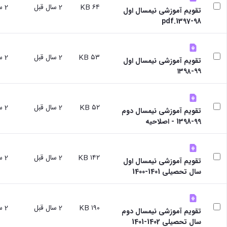
و
۶۴ KB
2 سال قبل
2 سال قبل
با ما
غیر
تقویم آموزشی نیمسال اول
علوم
آدرس
فارسی
98-1397.pdf
نفت
و
زبانان
دانشکده
تلفن
آموزش
علوم
های
۵۳ KB
2 سال قبل
2 سال قبل
انسانی
تقویم آموزشی نیمسال اول
آزاد،
دانشکده
۹۹-۱۳۹۸
کاربردی
هنر
و
و
الکترونیکی
معماری
۵۲ KB
2 سال قبل
2 سال قبل
تقویم آموزشی نیمسال دوم
دانشکده
99-1398 - اصلاحیه
دامپزشکی
دانشکده
علوم
پایه
۱۴۲ KB
2 سال قبل
2 سال قبل
تقویم آموزشی نیمسال اول
دانشکده
سال تحصیلی 1401-1400
علوم
اقتصادی
و
۱۹۰ KB
2 سال قبل
2 سال قبل
اجتماعی
تقویم آموزشی نیمسال دوم
دانشکده
سال تحصیلی 1402-1401