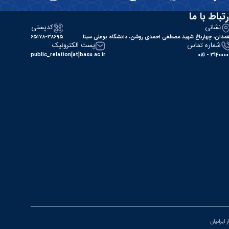
رتباط با ما
نشانی
کدپستی
مدان، چهارباغ شهید مصطفی احمدی روشن، دانشگاه بوعلی سینا
۶۵۱۷۸-۳۸۶۹۵
شماره تماس
پست الکترونیک
public_relation[at]basu.ac.ir
31400000 - 0
 ایرانیان