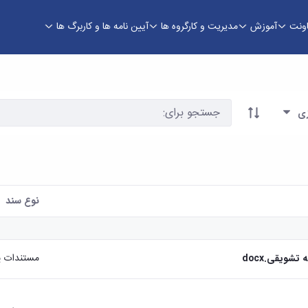
اونت
آموزش
مدیریت و کارگروه ها
آیین نامه ها و کاربرگ ها
زی
نوع سند
مستندات پ
شویقی.docx