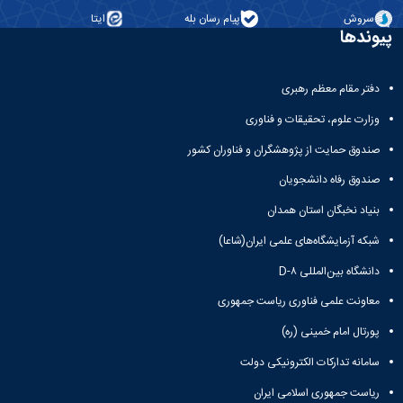
علوم
سروش
پیام رسان بله
ایتا
ورزشی
پیوندها
دانشکده
های
اقماری
دفتر مقام معظم رهبری
فنی
و
وزارت علوم، تحقیقات و فناوری
منابع
طبیعی
صندوق حمایت از پژوهشگران و فناوران کشور
تویسرکان
صندوق رفاه دانشجویان
فنی
و
بنیاد نخبگان استان همدان
مهندسی
شبکه آزمایشگاه‌های علمی ایران(شاعا)
کبودرآهنگ
مدیریت
دانشگاه بین‌المللی D-۸
و
حسابداری
معاونت علمی فناوری ریاست جمهوری
رزن
پورتال امام خمینی (ره)
صنایع
غذایی
سامانه تدارکات الکترونیکی دولت
بهار
ریاست جمهوری اسلامی ایران
نهاوند