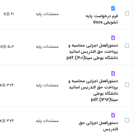
برنامه‌ریزی
حمایت
آموزشی
آموزشی
های
مرکز
مدیر
مستندات پایه
۶۱ KB
تحصیلی
فرم درخواست پایه
آموزش
تحصیلات
تحصیل
تشویقی.docx
های
تکمیلی
در
آزاد
مدیر
دانشگاه
و
خدمات
D8
الکترونیکی
آموزشی
مقاطع
دستورالعمل اجرایی محاسبه و
مستندات پایه
۵۰۶ KB
گروه
تحصیلی
مدیر
پرداخت حق التدریس اساتید
هدایت
کارشناسی
مرکز
دانشگاه بوعلی سینا(۱۴۰۱).pdf
استعدادهای
تحصیلات
آموزش‌های
درخشان
تکمیلی
آزاد،
شوراها
دانشکده
کاربردی
و
ها
دستورالعمل اجرایی محاسبه و
و
کارگروه
مستندات پایه
۳۷۴ KB
دانشکده
پرداخت حق التدریس اساتید
الکترونیکی
ها
فنی
دانشگاه بوعلی
مدیر
کمیته
و
سینا(۱396).pdf
دفتر
ترفیع
مهندسی
هدایت
مراکز
دانشکده
استعدادهای
آموزش
کشاورزی
درخشان
زبان
مستندات پایه
۳۷۴ KB
دستورالعمل اجرائی حق
دانشکده
کارکنان
فارسی
التدریس
شیمی
تماس
به