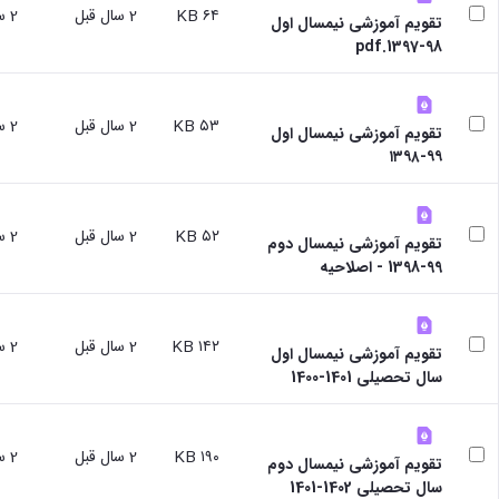
و
۶۴ KB
2 سال قبل
2 سال قبل
با ما
غیر
تقویم آموزشی نیمسال اول
علوم
آدرس
فارسی
98-1397.pdf
نفت
و
زبانان
دانشکده
تلفن
آموزش
علوم
های
۵۳ KB
2 سال قبل
2 سال قبل
انسانی
تقویم آموزشی نیمسال اول
آزاد،
دانشکده
۹۹-۱۳۹۸
کاربردی
هنر
و
و
الکترونیکی
معماری
۵۲ KB
2 سال قبل
2 سال قبل
تقویم آموزشی نیمسال دوم
دانشکده
99-1398 - اصلاحیه
دامپزشکی
دانشکده
علوم
پایه
۱۴۲ KB
2 سال قبل
2 سال قبل
تقویم آموزشی نیمسال اول
دانشکده
سال تحصیلی 1401-1400
علوم
اقتصادی
و
۱۹۰ KB
2 سال قبل
2 سال قبل
اجتماعی
تقویم آموزشی نیمسال دوم
دانشکده
سال تحصیلی 1402-1401