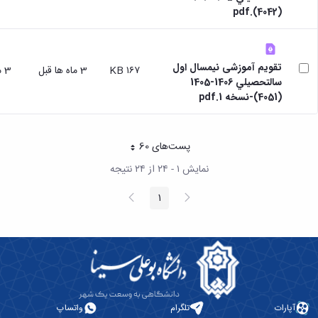
(4042).pdf
تقویم آموزشی نیمسال اول
۱۶۷ KB
3 ماه ها قبل
3 ماه ها قبل
سالتحصيلي 1406-1405
(4051)-نسخه 1.pdf
پست‌‌های 60
هر صفحه
نمایش ۱ - ۲۴ از ۲۴ نتیجه
پیغام
صفحه
1
صفحه
قبلی
بعد
آپارات
تلگرام
واتساپ