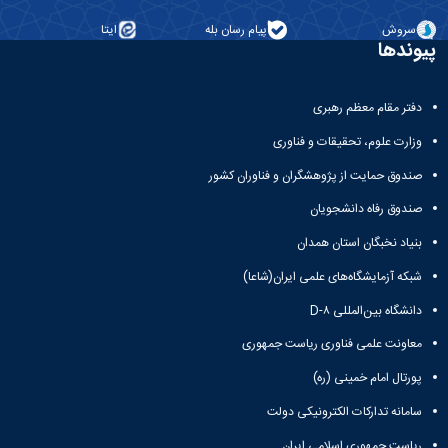
سروش
پیام رسان بله
ایتا
پیوندها
دفتر مقام معظم رهبری
وزارت علوم، تحقیقات و فناوری
صندوق حمایت از پژوهشگران و فناوران کشور
صندوق رفاه دانشجویان
بنیاد نخبگان استان همدان
شبکه آزمایشگاه‌های علمی ایران(شاعا)
دانشگاه بین‌المللی D-۸
معاونت علمی فناوری ریاست جمهوری
پورتال امام خمینی (ره)
سامانه تدارکات الکترونیکی دولت
ریاست جمهوری اسلامی ایران