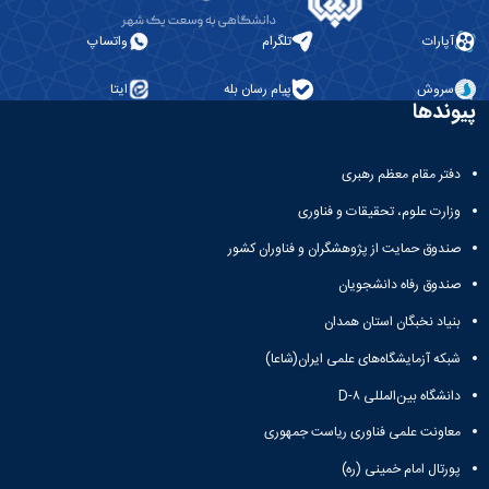
آپارات
تلگرام
واتساپ
سروش
پیام رسان بله
ایتا
پیوندها
دفتر مقام معظم رهبری
وزارت علوم، تحقیقات و فناوری
صندوق حمایت از پژوهشگران و فناوران کشور
صندوق رفاه دانشجویان
بنیاد نخبگان استان همدان
شبکه آزمایشگاه‌های علمی ایران(شاعا)
دانشگاه بین‌المللی D-۸
معاونت علمی فناوری ریاست جمهوری
پورتال امام خمینی (ره)