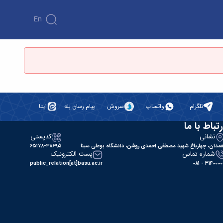
En
تلگرام
واتساپ
سروش
پیام رسان بله
ایتا
رتباط با ما
نشانی
کدپستی
مدان، چهارباغ شهید مصطفی احمدی روشن، دانشگاه بوعلی سینا
۶۵۱۷۸-۳۸۶۹۵
شماره تماس
پست الکترونیک
public_relation[at]basu.ac.ir
31400000 - 0