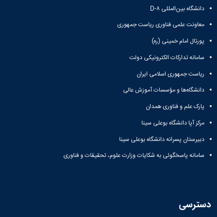
علوم
دانشگاه بین‌المللی D-۸
ورزشی
دانشکده
معاونت علمی فناوری ریاست جمهوری
های
اقماری
پورتال امام خمینی (ره)
فنی
سامانه تدارکات الکترونیکی دولت
و
منابع
ریاست جمهوری اسلامی ایران
طبیعی
تویسرکان
دانشگاه‌ها و مؤسسات آموزش عالی
فنی
پارک علم و فناوری همدان
و
مهندسی
مرکز آپا دانشگاه بوعلی سینا
کبودرآهنگ
دبیرستان پسرانه دانشگاه بوعلی سینا
مدیریت
و
سامانه پاسخگوئی به شکایات وزارت علوم، تحقیقات و فناوری
حسابداری
رزن
صنایع
غذایی
بهار
دسترسی
نهاوند