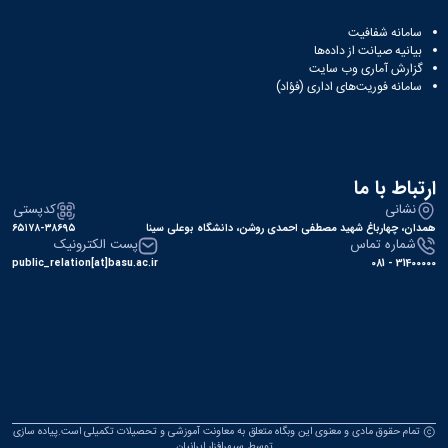
سایر
برنامه
سامانه شفافیت
های
بیانیه صیانت از داده‌ها
آموزشی
گزارش آماری وب‌ سایت
سامانه فوریت‌های اداری (فؤاد)
آموزش
های
آزاد
برنامه
زمانی
ارتباط با ما
آموزش
تقویم
نشانی
کدپستی
آموزشی
همدان، چهارباغ شهید مصطفی احمدی روشن، دانشگاه بوعلی سینا
۶۵۱۷۸-۳۸۶۹۵
شماره تماس
پست الکترونیک
public_relation[at]basu.ac.ir
31400000 - 081
تمام حقوق مادی و معنوی این وبگاه متعلق به معاونت آموزشی و تحصیلات تکمیلی است.پیاده سازی
توسط
سپهرافزار ایرانیان