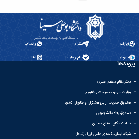
و
با ما
غیر
علوم
آدرس
فارسی
نفت
و
زبانان
دانشکده
تلفن
آموزش
علوم
های
انسانی
آزاد،
دانشکده
آپارات
تلگرام
واتساپ
کاربردی
هنر
و
و
الکترونیکی
سروش
پیام رسان بله
ایتا
معماری
پیوندها
دانشکده
دامپزشکی
دانشکده
دفتر مقام معظم رهبری
علوم
وزارت علوم، تحقیقات و فناوری
پایه
دانشکده
صندوق حمایت از پژوهشگران و فناوران کشور
علوم
صندوق رفاه دانشجویان
اقتصادی
و
بنیاد نخبگان استان همدان
اجتماعی
دانشکده
شبکه آزمایشگاه‌های علمی ایران(شاعا)