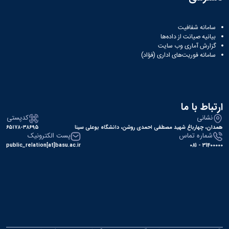
سایر
برنامه
های
سامانه شفافیت
آموزشی
بیانیه صیانت از داده‌ها
آموزش
گزارش آماری وب‌ سایت
سامانه فوریت‌های اداری (فؤاد)
های
آزاد
برنامه
زمانی
آموزش
ارتباط با ما
تقویم
آموزشی
نشانی
کدپستی
همدان، چهارباغ شهید مصطفی احمدی روشن، دانشگاه بوعلی سینا
۶۵۱۷۸-۳۸۶۹۵
شماره تماس
پست الکترونیک
public_relation[at]basu.ac.ir
31400000 - 081