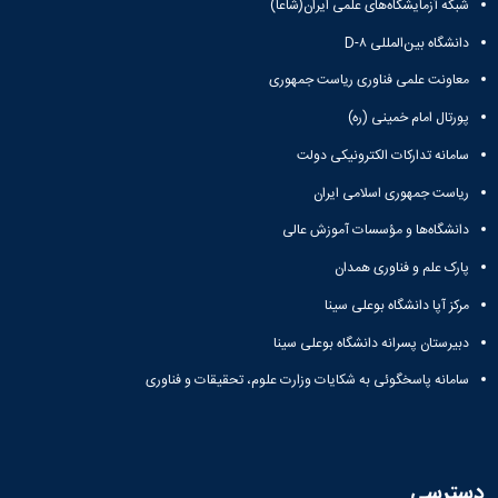
علوم
شبکه آزمایشگاه‌های علمی ایران(شاعا)
ورزشی
دانشگاه بین‌المللی D-۸
دانشکده
های
معاونت علمی فناوری ریاست جمهوری
اقماری
فنی
پورتال امام خمینی (ره)
و
سامانه تدارکات الکترونیکی دولت
منابع
طبیعی
ریاست جمهوری اسلامی ایران
تویسرکان
فنی
دانشگاه‌ها و مؤسسات آموزش عالی
و
پارک علم و فناوری همدان
مهندسی
کبودرآهنگ
مرکز آپا دانشگاه بوعلی سینا
مدیریت
دبیرستان پسرانه دانشگاه بوعلی سینا
و
حسابداری
سامانه پاسخگوئی به شکایات وزارت علوم، تحقیقات و فناوری
رزن
صنایع
غذایی
بهار
نهاوند
دسترسی