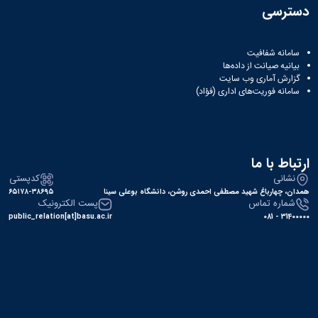
سایر
دسترسی
برنامه
های
آموزشی
سامانه شفافیت
آموزش
بیانیه صیانت از داده‌ها
های
گزارش آماری وب‌ سایت
سامانه فوریت‌های اداری (فؤاد)
آزاد
برنامه
زمانی
آموزش
تقویم
ارتباط با ما
آموزشی
نشانی
کدپستی
همدان، چهارباغ شهید مصطفی احمدی روشن، دانشگاه بوعلی سینا
۶۵۱۷۸-۳۸۶۹۵
شماره تماس
پست الکترونیک
public_relation[at]basu.ac.ir
31400000 - 081