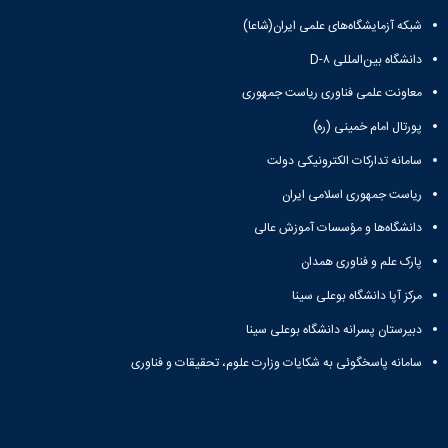
علوم
ورزشی
شبکه آزمایشگاه‌های علمی ایران(شاعا)
دانشکده
دانشگاه بین‌المللی D-۸
های
اقماری
معاونت علمی فناوری ریاست جمهوری
فنی
و
پورتال امام خمینی (ره)
منابع
سامانه تدارکات الکترونیکی دولت
طبیعی
تویسرکان
ریاست جمهوری اسلامی ایران
فنی
و
دانشگاه‌ها و مؤسسات آموزش عالی
مهندسی
پارک علم و فناوری همدان
کبودرآهنگ
مدیریت
مرکز آپا دانشگاه بوعلی سینا
و
دبیرستان پسرانه دانشگاه بوعلی سینا
حسابداری
رزن
سامانه پاسخگوئی به شکایات وزارت علوم، تحقیقات و فناوری
صنایع
غذایی
بهار
نهاوند