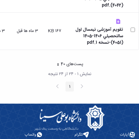
(4042).pdf
تقویم آموزشی نیمسال اول
۱۶۷ KB
3 ماه ها قبل
3 ماه ها قبل
سالتحصيلي 1406-1405
(4051)-نسخه 1.pdf
پست‌‌های 40
هر صفحه
نمایش ۱ - ۲۴ از ۲۴ نتیجه
پیغام
صفحه
1
صفحه
قبلی
بعد
آپارات
تلگرام
واتساپ