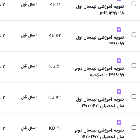
و
۶۴ KB
2 سال قبل
2 سال قبل
با ما
غیر
تقویم آموزشی نیمسال اول
علوم
آدرس
فارسی
98-1397.pdf
نفت
و
زبانان
دانشکده
تلفن
آموزش
علوم
های
۵۳ KB
2 سال قبل
2 سال قبل
انسانی
تقویم آموزشی نیمسال اول
آزاد،
دانشکده
۹۹-۱۳۹۸
کاربردی
هنر
و
و
الکترونیکی
معماری
۵۲ KB
2 سال قبل
2 سال قبل
تقویم آموزشی نیمسال دوم
دانشکده
99-1398 - اصلاحیه
دامپزشکی
دانشکده
علوم
پایه
۱۴۲ KB
2 سال قبل
2 سال قبل
تقویم آموزشی نیمسال اول
دانشکده
سال تحصیلی 1401-1400
علوم
اقتصادی
و
۱۹۰ KB
2 سال قبل
2 سال قبل
اجتماعی
تقویم آموزشی نیمسال دوم
دانشکده
سال تحصیلی 1402-1401