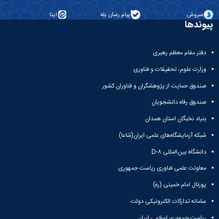
سروش
پیام رسان بله
ایتا
پیوندها
دفتر مقام معظم رهبری
وزارت علوم، تحقیقات و فناوری
صندوق حمایت از پژوهشگران و فناوران کشور
صندوق رفاه دانشجویان
بنیاد نخبگان استان همدان
شبکه آزمایشگاه‌های علمی ایران(شاعا)
دانشگاه بین‌المللی D-۸
معاونت علمی فناوری ریاست جمهوری
پورتال امام خمینی (ره)
سامانه تدارکات الکترونیکی دولت
ریاست جمهوری اسلامی ایران