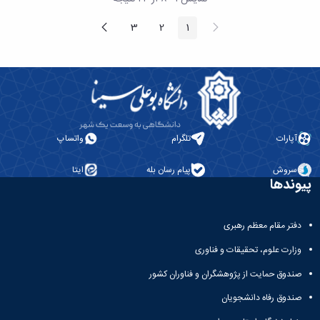
علوم
ورزشی
پیغام
صفحه
3
2
1
صفحه
صفحه
صفحه
دانشکده
قبلی
بعد
های
اقماری
فنی
و
منابع
طبیعی
تویسرکان
آپارات
تلگرام
واتساپ
فنی
و
سروش
پیام رسان بله
ایتا
مهندسی
پیوندها
کبودرآهنگ
مدیریت
و
دفتر مقام معظم رهبری
حسابداری
وزارت علوم، تحقیقات و فناوری
رزن
صنایع
صندوق حمایت از پژوهشگران و فناوران کشور
غذایی
بهار
صندوق رفاه دانشجویان
نهاوند