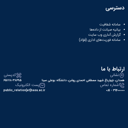
دسترسی
سامانه شفافیت
بیانیه صیانت از داده‌ها
گزارش آماری وب‌ سایت
سامانه فوریت‌های اداری (فؤاد)
ارتباط با ما
نشانی
کدپستی
همدان، چهارباغ شهید مصطفی احمدی روشن، دانشگاه بوعلی سینا
۶۵۱۷۸-۳۸۶۹۵
شماره تماس
پست الکترونیک
public_relation[at]basu.ac.ir
31400000 - 081