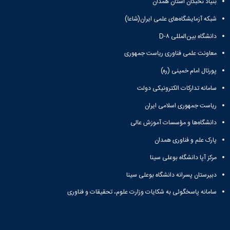
بنیاد نخبگان استان همدان
سایر
برنامه
شبکه آزمایشگاه‌های علمی ایران(شاعا)
های
آموزشی
دانشگاه بین‌المللی D-۸
آموزش
معاونت علمی فناوری ریاست جمهوری
های
آزاد
پورتال امام خمینی (ره)
برنامه
زمانی
سامانه تدارکات الکترونیکی دولت
آموزش
ریاست جمهوری اسلامی ایران
تقویم
آموزشی
دانشگاه‌ها و مؤسسات آموزش عالی
پارک علم و فناوری همدان
مرکز آپا دانشگاه بوعلی سینا
دبیرستان پسرانه دانشگاه بوعلی سینا
سامانه پاسخگوئی به شکایات وزارت علوم، تحقیقات و فناوری