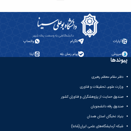
و
با ما
غیر
علوم
آدرس
فارسی
نفت
و
زبانان
دانشکده
تلفن
آموزش
علوم
های
انسانی
آزاد،
دانشکده
آپارات
تلگرام
واتساپ
کاربردی
هنر
و
و
الکترونیکی
سروش
پیام رسان بله
ایتا
معماری
پیوندها
دانشکده
دامپزشکی
دانشکده
دفتر مقام معظم رهبری
علوم
وزارت علوم، تحقیقات و فناوری
پایه
دانشکده
صندوق حمایت از پژوهشگران و فناوران کشور
علوم
صندوق رفاه دانشجویان
اقتصادی
و
بنیاد نخبگان استان همدان
اجتماعی
دانشکده
شبکه آزمایشگاه‌های علمی ایران(شاعا)