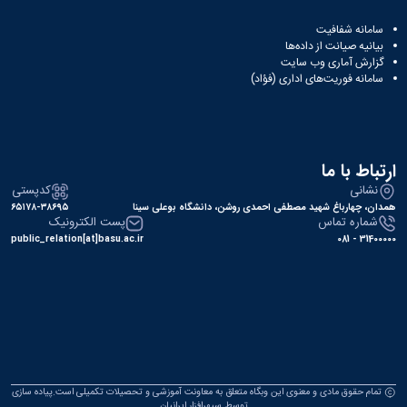
سایر
برنامه
سامانه شفافیت
های
بیانیه صیانت از داده‌ها
آموزشی
گزارش آماری وب‌ سایت
سامانه فوریت‌های اداری (فؤاد)
آموزش
های
آزاد
برنامه
زمانی
ارتباط با ما
آموزش
تقویم
نشانی
کدپستی
آموزشی
همدان، چهارباغ شهید مصطفی احمدی روشن، دانشگاه بوعلی سینا
۶۵۱۷۸-۳۸۶۹۵
شماره تماس
پست الکترونیک
public_relation[at]basu.ac.ir
31400000 - 081
تمام حقوق مادی و معنوی این وبگاه متعلق به معاونت آموزشی و تحصیلات تکمیلی است.پیاده سازی
توسط
سپهرافزار ایرانیان