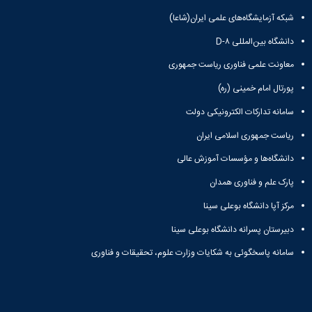
علوم
ورزشی
شبکه آزمایشگاه‌های علمی ایران(شاعا)
دانشکده
دانشگاه بین‌المللی D-۸
های
اقماری
معاونت علمی فناوری ریاست جمهوری
فنی
و
پورتال امام خمینی (ره)
منابع
سامانه تدارکات الکترونیکی دولت
طبیعی
تویسرکان
ریاست جمهوری اسلامی ایران
فنی
و
دانشگاه‌ها و مؤسسات آموزش عالی
مهندسی
پارک علم و فناوری همدان
کبودرآهنگ
مدیریت
مرکز آپا دانشگاه بوعلی سینا
و
دبیرستان پسرانه دانشگاه بوعلی سینا
حسابداری
رزن
سامانه پاسخگوئی به شکایات وزارت علوم، تحقیقات و فناوری
صنایع
غذایی
بهار
نهاوند