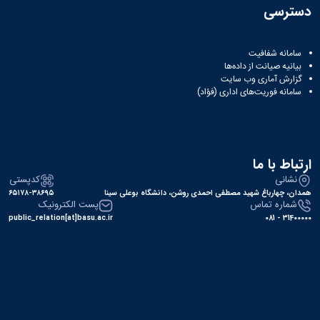
سایر
دسترسی
برنامه
های
آموزشی
سامانه شفافیت
آموزش
بیانیه صیانت از داده‌ها
های
گزارش آماری وب‌ سایت
سامانه فوریت‌های اداری (فؤاد)
آزاد
برنامه
زمانی
آموزش
تقویم
ارتباط با ما
آموزشی
نشانی
کدپستی
همدان، چهارباغ شهید مصطفی احمدی روشن، دانشگاه بوعلی سینا
۶۵۱۷۸-۳۸۶۹۵
شماره تماس
پست الکترونیک
public_relation[at]basu.ac.ir
31400000 - 081