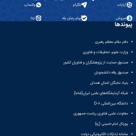
آپارات
تلگرام
واتساپ
سروش
پیام رسان بله
ایتا
پیوندها
دفتر مقام معظم رهبری
وزارت علوم، تحقیقات و فناوری
صندوق حمایت از پژوهشگران و فناوران کشور
صندوق رفاه دانشجویان
بنیاد نخبگان استان همدان
شبکه آزمایشگاه‌های علمی ایران(شاعا)
دانشگاه بین‌المللی D-۸
معاونت علمی فناوری ریاست جمهوری
پورتال امام خمینی (ره)
سامانه تدارکات الکترونیکی دولت