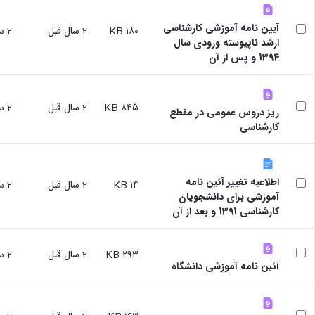
علوم
ورزشی
آیین نامه آموزشی کارشناسی
۱۸۰ KB
2 سال قبل
2 سال قبل
دانشکده
ارشد ناپیوسته ورودی سال
های
1394 و پس از آن
اقماری
فنی
و
منابع
۸۴۵ KB
2 سال قبل
2 سال قبل
ریز دروس عمومی در مقطع
طبیعی
کارشناسی
تویسرکان
فنی
و
مهندسی
اطلاعیه تغییر آئین نامه
۱۴ KB
2 سال قبل
2 سال قبل
کبودرآهنگ
آموزشی برای دانشجویان
مدیریت
کارشناسی 1391 و بعد از آن
و
حسابداری
رزن
۲۹۳ KB
2 سال قبل
2 سال قبل
صنایع
آئین نامه آموزشی دانشگاه
غذایی
بهار
نهاوند