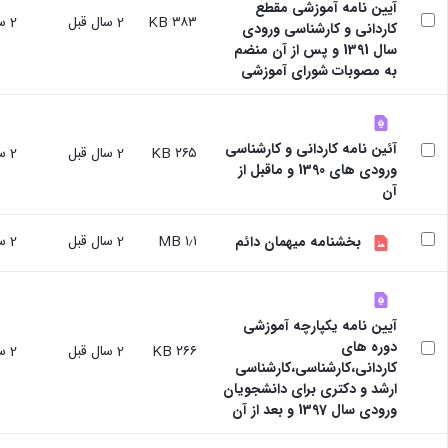
آیین نامه آموزشی مقطع
و
با ما
غیر
۳۸۳ KB
2 سال قبل
2 سال قبل
کاردانی و کارشناسی ورودی
علوم
آدرس
فارسی
سال 1391 و پس از آن منضم
نفت
و
زبانان
به مصوبات شورای آموزشی
دانشکده
تلفن
آموزش
علوم
های
انسانی
آزاد،
دانشکده
کاربردی
آئین نامه کاردانی و کارشناسی
۲۶۵ KB
2 سال قبل
2 سال قبل
هنر
و
ورودی های 1390 و ماقبل از
و
الکترونیکی
آن
معماری
دانشکده
۱٫۱ MB
2 سال قبل
2 سال قبل
دامپزشکی
بخشنامه میهمان دائم
دانشکده
علوم
پایه
آیین نامه یکپارچه آموزشی
دانشکده
دوره های
علوم
۲۶۶ KB
2 سال قبل
2 سال قبل
کاردانی،کارشناسی،کارشناسی
اقتصادی
ارشد و دکتری برای دانشجویان
و
ورودی سال 1397 و بعد از آن
اجتماعی
دانشکده