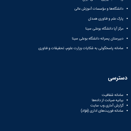
و
با ما
غیر
دانشگاه‌ها و مؤسسات آموزش عالی
علوم
آدرس
فارسی
نفت
و
زبانان
پارک علم و فناوری همدان
دانشکده
تلفن
آموزش
علوم
مرکز آپا دانشگاه بوعلی سینا
های
انسانی
آزاد،
دبیرستان پسرانه دانشگاه بوعلی سینا
دانشکده
کاربردی
هنر
و
سامانه پاسخگوئی به شکایات وزارت علوم، تحقیقات و فناوری
و
الکترونیکی
معماری
دانشکده
دامپزشکی
دانشکده
دسترسی
علوم
پایه
سامانه شفافیت
دانشکده
بیانیه صیانت از داده‌ها
علوم
گزارش آماری وب‌ سایت
اقتصادی
سامانه فوریت‌های اداری (فؤاد)
و
اجتماعی
دانشکده