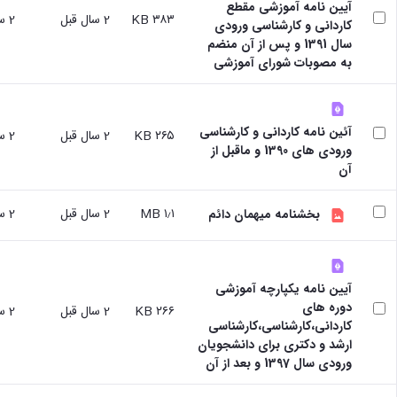
آیین نامه آموزشی مقطع
و
با ما
غیر
۳۸۳ KB
2 سال قبل
2 سال قبل
کاردانی و کارشناسی ورودی
علوم
آدرس
فارسی
سال 1391 و پس از آن منضم
نفت
و
زبانان
به مصوبات شورای آموزشی
دانشکده
تلفن
آموزش
علوم
های
انسانی
آزاد،
دانشکده
کاربردی
آئین نامه کاردانی و کارشناسی
۲۶۵ KB
2 سال قبل
2 سال قبل
هنر
و
ورودی های 1390 و ماقبل از
و
الکترونیکی
آن
معماری
دانشکده
۱٫۱ MB
2 سال قبل
2 سال قبل
دامپزشکی
بخشنامه میهمان دائم
دانشکده
علوم
پایه
آیین نامه یکپارچه آموزشی
دانشکده
دوره های
علوم
۲۶۶ KB
2 سال قبل
2 سال قبل
کاردانی،کارشناسی،کارشناسی
اقتصادی
ارشد و دکتری برای دانشجویان
و
ورودی سال 1397 و بعد از آن
اجتماعی
دانشکده