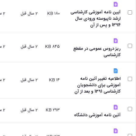
علوم
ورزشی
آیین نامه آموزشی کارشناسی
۱۸۰ KB
2 سال قبل
2 سال قبل
دانشکده
ارشد ناپیوسته ورودی سال
های
1394 و پس از آن
اقماری
فنی
و
منابع
۸۴۵ KB
2 سال قبل
2 سال قبل
ریز دروس عمومی در مقطع
طبیعی
کارشناسی
تویسرکان
فنی
و
مهندسی
اطلاعیه تغییر آئین نامه
۱۴ KB
2 سال قبل
2 سال قبل
کبودرآهنگ
آموزشی برای دانشجویان
مدیریت
کارشناسی 1391 و بعد از آن
و
حسابداری
رزن
۲۹۳ KB
2 سال قبل
2 سال قبل
صنایع
آئین نامه آموزشی دانشگاه
غذایی
بهار
نهاوند