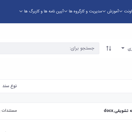
اونت
آموزش
مدیریت و کارگروه ها
آیین نامه ها و کاربرگ ها
زی
نوع سند
مستندات پ
شویقی.docx