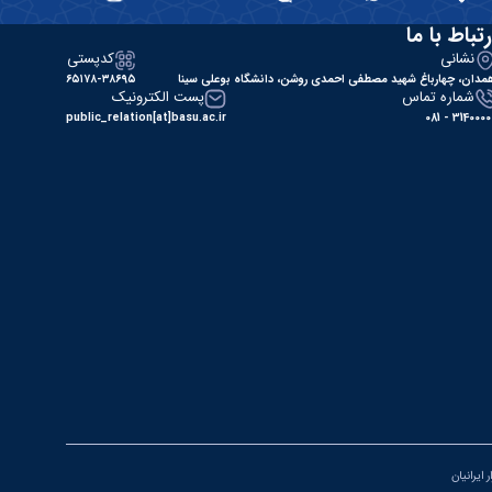
رتباط با ما
نشانی
کدپستی
مدان، چهارباغ شهید مصطفی احمدی روشن، دانشگاه بوعلی سینا
۶۵۱۷۸-۳۸۶۹۵
شماره تماس
پست الکترونیک
public_relation[at]basu.ac.ir
31400000 - 0
 ایرانیان