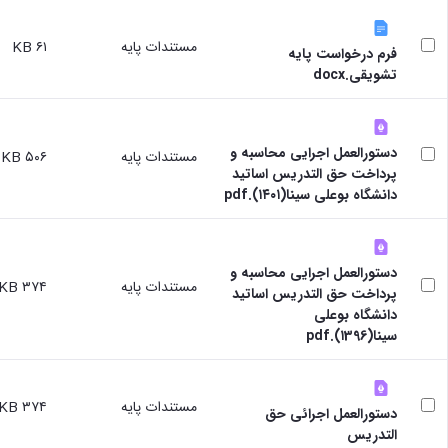
برنامه‌ریزی
حمایت
آموزشی
آموزشی
های
مرکز
مدیر
مستندات پایه
۶۱ KB
تحصیلی
فرم درخواست پایه
آموزش
تحصیلات
تحصیل
تشویقی.docx
های
تکمیلی
در
آزاد
مدیر
دانشگاه
و
خدمات
D8
الکترونیکی
آموزشی
مقاطع
دستورالعمل اجرایی محاسبه و
مستندات پایه
۵۰۶ KB
گروه
تحصیلی
مدیر
پرداخت حق التدریس اساتید
هدایت
کارشناسی
مرکز
دانشگاه بوعلی سینا(۱۴۰۱).pdf
استعدادهای
تحصیلات
آموزش‌های
درخشان
تکمیلی
آزاد،
شوراها
دانشکده
کاربردی
و
ها
دستورالعمل اجرایی محاسبه و
و
کارگروه
مستندات پایه
۳۷۴ KB
دانشکده
پرداخت حق التدریس اساتید
الکترونیکی
ها
فنی
دانشگاه بوعلی
مدیر
کمیته
و
سینا(۱396).pdf
دفتر
ترفیع
مهندسی
هدایت
مراکز
دانشکده
استعدادهای
آموزش
کشاورزی
درخشان
زبان
مستندات پایه
۳۷۴ KB
دستورالعمل اجرائی حق
دانشکده
کارکنان
فارسی
التدریس
شیمی
تماس
به