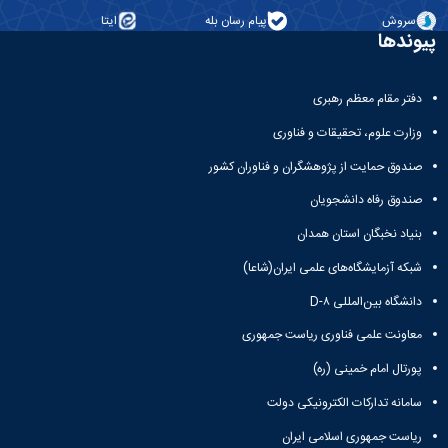
علوم
سروش
پیام رسان بله
ایتا
ورزشی
پیوندها
دانشکده
های
اقماری
دفتر مقام معظم رهبری
فنی
و
وزارت علوم، تحقیقات و فناوری
منابع
طبیعی
صندوق حمایت از پژوهشگران و فناوران کشور
تویسرکان
صندوق رفاه دانشجویان
فنی
و
بنیاد نخبگان استان همدان
مهندسی
شبکه آزمایشگاه‌های علمی ایران(شاعا)
کبودرآهنگ
مدیریت
دانشگاه بین‌المللی D-۸
و
حسابداری
معاونت علمی فناوری ریاست جمهوری
رزن
پورتال امام خمینی (ره)
صنایع
غذایی
سامانه تدارکات الکترونیکی دولت
بهار
ریاست جمهوری اسلامی ایران
نهاوند